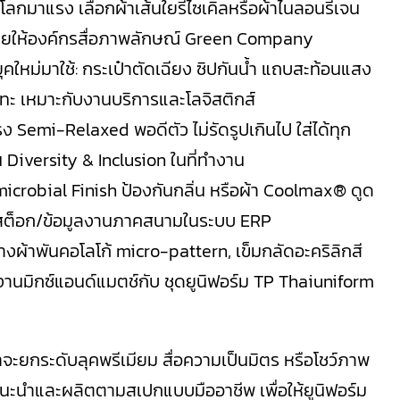
ลกมาแรง เลือกผ้าเส้นใยรีไซเคิลหรือผ้าไนลอนรีเจน
 ช่วยให้องค์กรสื่อภาพลักษณ์ Green Company
คใหม่มาใช้: กระเป๋าตัดเฉียง ซิปกันน้ำ แถบสะท้อนแสง
ทอะทะ เหมาะกับงานบริการและโลจิสติกส์
 Semi-Relaxed พอดีตัว ไม่รัดรูปเกินไป ใส่ได้ทุก
Diversity & Inclusion ในที่ทำงาน
crobial Finish ป้องกันกลิ่น หรือผ้า Coolmax® ดูด
ช็กสต็อก/ข้อมูลงานภาคสนามในระบบ ERP
่างผ้าพันคอโลโก้ micro-pattern, เข็มกลัดอะคริลิกสี
านมิกซ์แอนด์แมตช์กับ ชุดยูนิฟอร์ม TP Thaiuniform
ว่าจะยกระดับลุคพรีเมียม สื่อความเป็นมิตร หรือโชว์ภาพ
ะนำและผลิตตามสเปกแบบมืออาชีพ เพื่อให้ยูนิฟอร์ม