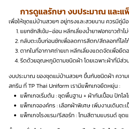
การดูแลรักษา งบประมาณ และแพ็
เพื่อให้ชุดแม่บ้านสวยๆ อยู่ทรงและสวยนาน ควรมีคู่มือ
แยกซักสีเข้ม–อ่อน หลีกเลี่ยงน้ำยาฟอกขาวถ้าไม่
กลับตะเข็บก่อนซักเพื่อลดการสีตก/สีถลอกที่โลโก
ตากในที่อากาศถ่ายเท หลีกเลี่ยงแดดจัดเพื่อยืดอา
รีดด้วยอุณหภูมิตามชนิดผ้า โดยเฉพาะผ้าที่มีส
งบประมาณ ของชุดแม่บ้านสวยๆ ขึ้นกับชนิดผ้า ควา
สกรีน ที่ TP Thai Uniform เรามีแพ็กเกจยืดหยุ่น :
แพ็กเกจเริ่มต้น : ชุดพื้นฐาน + ผ้ากันเปื้อน ปั
แพ็กเกจองค์กร : เลือกผ้าพิเศษ เพิ่มงานเดินตะ
แพ็กเกจโรงแรม/รีสอร์ท : โทนสีตามแบรนด์ ชุด