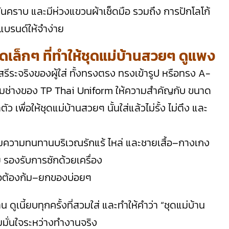
ัก กันคราบ และมีห่วงแขวนผ้าเช็ดมือ รวมถึง การปักโลโก้
แบรนด์ให้จำง่าย
ยดเล็กๆ ที่ทำให้ชุดแม่บ้านสวยๆ ดูแพง
สรีระจริงของผู้ใส่ ทั้งทรงตรง ทรงเข้ารูป หรือทรง A-
ทีมช่างของ TP Thai Uniform ให้ความสำคัญกับ ขนาด
ื่อให้ชุดแม่บ้านสวยๆ นั้นใส่แล้วไม่รั้ง ไม่ตึง และ
พิ่มความทนทานบริเวณรักแร้ ไหล่ และชายเสื้อ–กางเกง
 รองรับการซักด้วยเครื่อง
ื่อต้องก้ม–ยกของบ่อยๆ
น ดูเนี้ยบทุกครั้งที่สวมใส่ และทำให้คำว่า “ชุดแม่บ้าน
มั่นใจระหว่างทำงานจริง