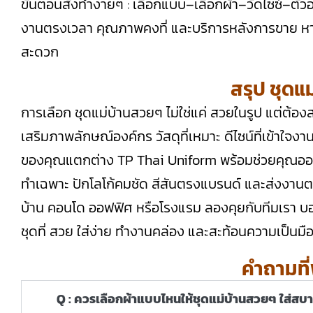
ขั้นตอนสั่งทำง่ายๆ : เลือกแบบ–เลือกผ้า–วัดไซซ์–ตั
งานตรงเวลา คุณภาพคงที่ และบริการหลังการขาย หากต
สะดวก
สรุป ชุดแ
การเลือก ชุดแม่บ้านสวยๆ ไม่ใช่แค่ สวยในรูป แต่ต้
เสริมภาพลักษณ์องค์กร วัสดุที่เหมาะ ดีไซน์ที่เข้าใจงา
ของคุณแตกต่าง TP Thai Uniform พร้อมช่วยคุณออ
ทำเฉพาะ ปักโลโก้คมชัด สีสันตรงแบรนด์ และส่งงาน
บ้าน คอนโด ออฟฟิศ หรือโรงแรม ลองคุยกับทีมเรา บอ
ชุดที่ สวย ใส่ง่าย ทำงานคล่อง และสะท้อนความเป็นม
คำถามที
Q : ควรเลือกผ้าแบบไหนให้ชุดแม่บ้านสวยๆ ใส่สบ