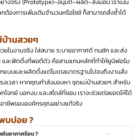
วอย่างจริง (Prototype)–อนุมัติ–ผลิต–ส่งมอบ เราเน้น
้องการเพิ่มเติมจำนวนหรือไซซ์ ก็สามารถสั่งซ้ำได้
ม่บ้านสวยๆ
องสวยในงานจริง ใส่สบาย ระบายอากาศดี ทนซัก และส่ง
น และฟิตติ้งที่พอดีตัว คือสามแกนหลักที่ทำให้ยูนิฟอร์ม
กแบบและผลิตตั้งแต่โมเดลมาตรฐานไปจนถึงงานสั่ง
ตรงเวลา หากคุณกำลังมองหา ชุดแม่บ้านสวยๆ สำหรับ
กโจทย์ บอกงบ และสไตล์ที่ชอบ เราจะช่วยต่อยอดให้ได้
ืออาชีพขององค์กรคุณอย่างแท้จริง
่พบบ่อย ?
ายในอากาศร้อน ?