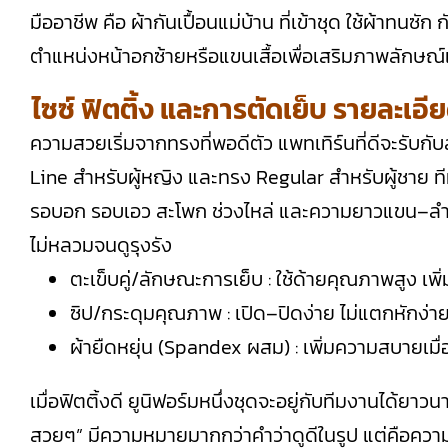
มืออาชีพ คือ ผ้ากันเปื้อนแม่บ้าน ที่เข้าชุด ใช้ผ้าทนซ
ตำแหน่งหน้าอกซ้ายหรือแขนเสื้อเพื่อเสริมภาพลักษณ์
ไซซ์ ฟิตติ้ง และการตัดเย็บ รายละเอี
ความสวยเริ่มจากทรงที่พอดีตัว แพทเทิร์นที่ดีจะรับกับ
Line สำหรับผู้หญิง และทรง Regular สำหรับผู้ชาย 
รอบอก รอบเอว สะโพก ช่วงไหล่ และความยาวแขน–ลำตัว เพ
ไม่หลวมจนดูรุงรัง
ตะเข็บคู่/ลักษณะการเย็บ : ใช้ด้ายคุณภาพสูง เ
ซิป/กระดุมคุณภาพ : เปิด–ปิดง่าย ไม่แตกหักง่าย
ผ้ายืดหยุ่น (Spandex ผสม) : เพิ่มความสบายเม
เมื่อฟิตติ้งดี ยูนิฟอร์มหนึ่งชุดจะอยู่กับทีมงานได้ยาวนา
สวยๆ” มีความหมายมากกว่าคำว่าดูดีในรูป แต่คือความ