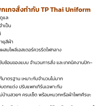
กเกจสั่งทำกับ TP Thai Uniform
ดูแล:
จำเป็น
้
ยุสีผ้า
่วนผสมโพลีเอสเตอร์ควรรีดไฟกลาง
มซับซ้อนของแบบ จำนวนการสั่ง และเทคนิคงานปัก–
กโลโก้มาตรฐาน เหมาะกับจำนวนไม่มาก
เข็บตกแต่ง ปรับแพทเทิร์นเฉพาะทีม
แม่บ้านสวยๆ ครบเซ็ต พร้อมหมวกหรือผ้าโพกศีรษะ