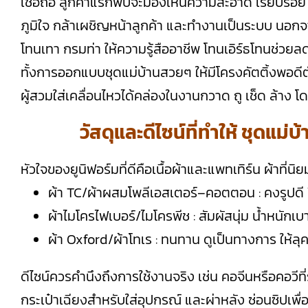
เชื่อถือ ลูกค้าแรกพบจะมองเห็นความสะอาด เรียบร้อย แล
ภูมิใจ กล้าเผชิญหน้าลูกค้า และทำงานเป็นระบบ นอกจากน
โทนเทา กรมท่า ให้ความรู้สืออาชีพ โทนเอิร์ธโทนช่ว
ทั้งการออกแบบชุดแม่บ้านสวยๆ ให้มีโครงคัตติ้งพอดีตั
ผู้สวมใส่เคลื่อนไหวได้คล่องในงานกวาด ถู เช็ด ล้าง
วัสดุและดีไซน์ที่ทำให้ ชุดแม
หัวใจของยูนิฟอร์มที่ดีคือเนื้อผ้าและแพทเทิร์น ผ้าที่น
ผ้า TC/ผ้าผสมโพลีเอสเตอร์–คอตตอน : คงรูปดี ร
ผ้าไมโครไฟเบอร์/ไมโครพีช : สัมผัสนุ่ม น้ำหนั
ผ้า Oxford/ผ้าโทเร : ทนทาน ดูเป็นทางการ ให้
ดีไซน์ควรคำนึงถึงการใช้งานจริง เช่น คอจีนหรือคอวี
กระเป๋าเฉียงสำหรับใส่อุปกรณ์ และผ่าหลัง ซ่อนซิปเพื