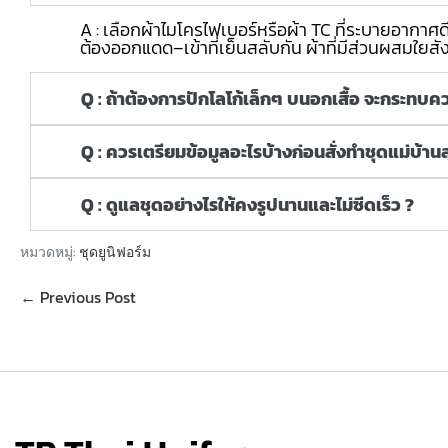
A : เลือกผ้าไมโครไฟเบอร์หรือผ้า TC ที่ระบายอากาศด
ต้องออกแดด–เข้าที่เย็นสลับกัน ผ้าที่มีส่วนผสมใยสังเ
Q : ถ้าต้องการปักโลโก้เล็กๆ บนอกเสื้อ จะกระท
Q : ควรเตรียมข้อมูลอะไรบ้างก่อนสั่งทำชุดแม่บ้า
Q : ดูแลชุดอย่างไรให้คงรูปนานและไม่ซีดเร็ว ?
หมวดหมู่:
ชุดยูนิฟอร์ม
← Previous Post