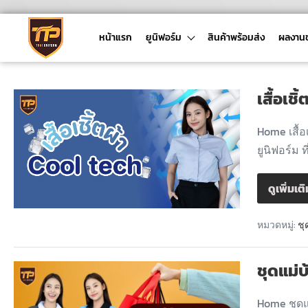
หน้าแรก
ยูนิฟอร์ม
สินค้าพร้อมส่ง
ผลงาน
เสื้อเช
Home เสื้อ
ยูนิฟอร์ม ท
ดูเพิ่มเต
หมวดหมู่:
ชุ
ชุดแม่
Home ชุดแ