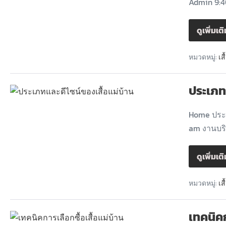
Admin 9:4
ดูเพิ่มเต
หมวดหมู่:
เส
ประเภทแ
Home ประเ
am งานบร
ดูเพิ่มเต
หมวดหมู่:
เส
เทคนิคก