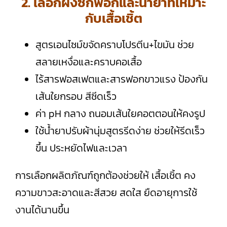
2. เลือกผงซักฟอกและน้ำยาที่เหมาะ
กับเสื้อเชิ้ต
สูตรเอนไซม์ขจัดคราบโปรตีน+ไขมัน ช่วย
สลายเหงื่อและคราบคอเสื้อ
ไร้สารฟอสเฟตและสารฟอกขาวแรง ป้องกัน
เส้นใยกรอบ สีซีดเร็ว
ค่า pH กลาง ถนอมเส้นใยคอตตอนให้คงรูป
ใช้น้ำยาปรับผ้านุ่มสูตรรีดง่าย ช่วยให้รีดเร็ว
ขึ้น ประหยัดไฟและเวลา
การเลือกผลิตภัณฑ์ถูกต้องช่วยให้ เสื้อเชิ้ต คง
ความขาวสะอาดและสีสวย สดใส ยืดอายุการใช้
งานได้นานขึ้น