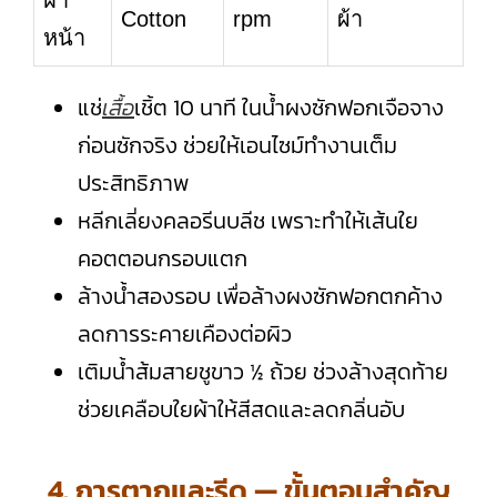
Cotton
rpm
ผ้า
หน้า
แช่
เสื้อ
เชิ้ต 10 นาที ในน้ำผงซักฟอกเจือจาง
ก่อนซักจริง ช่วยให้เอนไซม์ทำงานเต็ม
ประสิทธิภาพ
หลีกเลี่ยงคลอรีนบลีช เพราะทำให้เส้นใย
คอตตอนกรอบแตก
ล้างน้ำสองรอบ เพื่อล้างผงซักฟอกตกค้าง
ลดการระคายเคืองต่อผิว
เติมน้ำส้มสายชูขาว ½ ถ้วย ช่วงล้างสุดท้าย
ช่วยเคลือบใยผ้าให้สีสดและลดกลิ่นอับ
4. การตากและรีด — ขั้นตอนสำคัญ