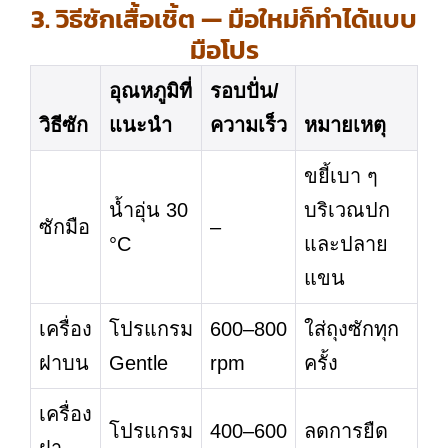
3. วิธีซักเสื้อเชิ้ต — มือใหม่ก็ทำได้แบบ
มือโปร
อุณหภูมิที่
รอบปั่น/
วิธีซัก
แนะนำ
ความเร็ว
หมายเหตุ
ขยี้เบา ๆ
น้ำอุ่น 30
บริเวณปก
ซักมือ
–
°C
และปลาย
แขน
เครื่อง
โปรแกรม
600–800
ใส่ถุงซักทุก
ฝาบน
Gentle
rpm
ครั้ง
เครื่อง
โปรแกรม
400–600
ลดการยืด
ฝา