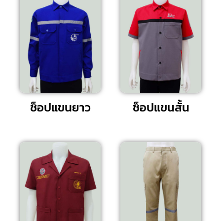
ช็อปแขนยาว
ช็อปแขนสั้น