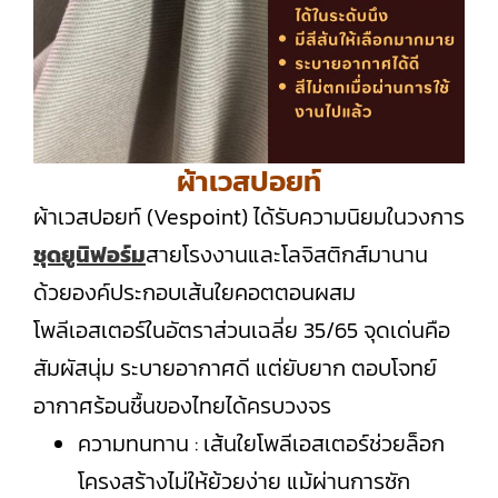
ผ้าเวสปอยท์
ผ้าเวสปอยท์ (Vespoint) ได้รับความนิยมในวงการ
ชุดยูนิฟอร์ม
สายโรงงานและโลจิสติกส์มานาน
ด้วยองค์ประกอบเส้นใยคอตตอนผสม
โพลีเอสเตอร์ในอัตราส่วนเฉลี่ย 35/65 จุดเด่นคือ
สัมผัสนุ่ม ระบายอากาศดี แต่ยับยาก ตอบโจทย์
อากาศร้อนชื้นของไทยได้ครบวงจร
ความทนทาน : เส้นใยโพลีเอสเตอร์ช่วยล็อก
โครงสร้างไม่ให้ย้วยง่าย แม้ผ่านการซัก