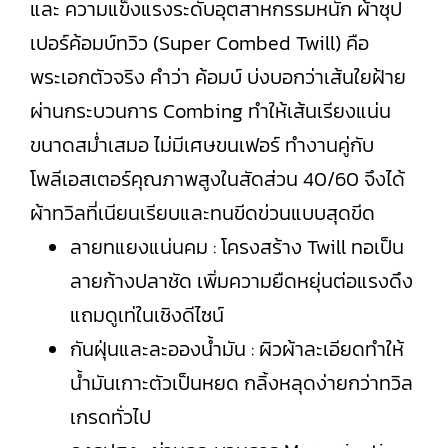
และ ความแข็งแรงระดับอุตสาหกรรมหนัก ผ้าซุป
เปอร์ค้อมบ์ทวิว (Super Combed Twill) คือ
พระเอกตัวจริง คำว่า ค้อมบ์ บ่งบอกว่าเส้นใยฝ้าย
ผ่านกระบวนการ Combing ทำให้เส้นเรียงแน่น
ขนาดสม่ำเสมอ ไม่มีเศษขนเฟอร์ ทำงานคู่กับ
โพลีเอสเตอร์คุณภาพสูงในสัดส่วน 40/60 จึงได้
ผ้าทวิลที่เนียนเรียบและทนขีดข่วนแบบสุดขีด
ลายทแยงแน่นคม : โครงสร้าง Twill ทอเป็น
ลายก้างปลาชัด เพิ่มความยืดหยุ่นต่อแรงดึง
แถมดูเท่ในเชิงดีไซน์
กันฝุ่นและละอองน้ำมัน : ผิวผ้าละเอียดทำให้
น้ำมันเกาะตัวเป็นหยด กลิ้งหลุดง่ายกว่าทวิล
เกรดทั่วไป