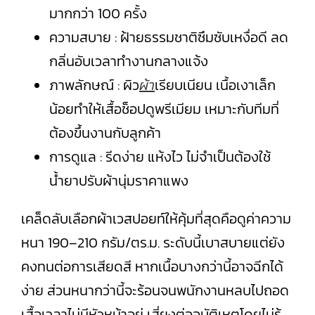
มากกว่า 100 ครั้ง
ความสบาย : ฝ้ายธรรมชาติซึมซับเหงื่อดี ลด
กลิ่นอับเวลาทำงานกลางแจ้ง
ภาพลักษณ์ : ผิว
ผ้า
เรียบเนียน เนื้อเงาเล็ก
น้อยทำให้เสื้อช็อปดูพรีเมียม เหมาะกับทีมที่
ต้องขึ้นงานกับลูกค้า
การดูแล : รีดง่าย แห้งไว ไม่จำเป็นต้องใช้
น้ำยาปรับผ้านุ่มราคาแพง
เคล็ดลับเลือกผ้าเวสปอยท์ให้คุ้มที่สุดคือดูค่าความ
หนา 190–210 กรัม/ตร.ม. ระดับนี้เบาสบายแต่ยัง
คงทนต่อการเสียดสี หากเนื้อบางกว่านี้อาจฉีกได้
ง่าย ส่วนหนากว่านี้จะร้อนจนพนักงานหลบไปถอด
เสื้อเวลาไม่มีหัวหน้าอยู่ เสี่ยงต่ออุบัติเหตุโดยไม่รู้