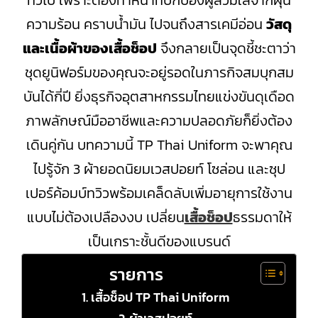
ทั่วไป เพราะต้องทำหน้าที่ปกป้องผู้สวมใส่จากฝุ่น
ความร้อน คราบน้ำมัน ไปจนถึงสารเคมีอ่อน
วัสดุ
และเนื้อผ้าของเสื้อช็อป
จึงกลายเป็นจุดชี้ชะตาว่า
ชุดยูนิฟอร์มของคุณจะอยู่รอดในภารกิจสมบุกสม
บันได้กี่ปี ยิ่งธุรกิจอุตสาหกรรมไทยแข่งขันดุเดือด
ภาพลักษณ์มืออาชีพและความปลอดภัยก็ยิ่งต้อง
เดินคู่กัน บทความนี้ TP Thai Uniform จะพาคุณ
ไปรู้จัก 3 ผ้ายอดนิยมเวสปอยท์ โซล่อน และซุป
เปอร์ค้อมบ์ทวิวพร้อมเคล็ดลับเพิ่มอายุการใช้งาน
แบบไม่ต้องเปลืองงบ เปลี่ยน
เสื้อช็อป
ธรรมดาให้
เป็นเกราะชั้นดีของแบรนด์
รายการ
เสื้อช็อป TP Thai Uniform