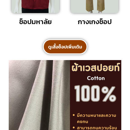
ช็อปมหาลัย
กางเกงช็อป
ดูเสื้อช็อปเพิ่มเติม