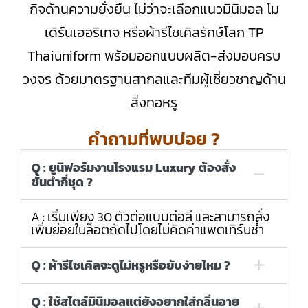
กิจด้านความยั่งยืน ไม่ว่าจะเลือกแนวมินิมอล โม
เดิร์นเฮอริเทจ หรือผ้ารีไซเคิลรักษ์โลก TP
Thaiuniform พร้อมออกแบบผลิต-ส่งมอบครบ
วงจร ด้วยมาตรฐานสากลและทีมผู้เชี่ยวชาญด้าน
สิ่งทอหรู
คำถามที่พบบ่อย ?
Q : ยูนิฟอร์มงานโรงแรม Luxury ต้องสั่ง
ขั้นต่ำกี่ชุด ?
A : เริ่มเพียง 30 ตัวต่อแบบต่อสี และสามารถสั่ง
เพิ่มย่อยในล็อตถัดไปโดยไม่คิดค่าแพตเทิร์นซ้ำ
Q : ผ้ารีไซเคิลจะดูไม่หรูหรือยับง่ายไหม ?
Q : ใช้สไตล์มินิมอลแต่ยังอยากใส่กลิ่นอาย