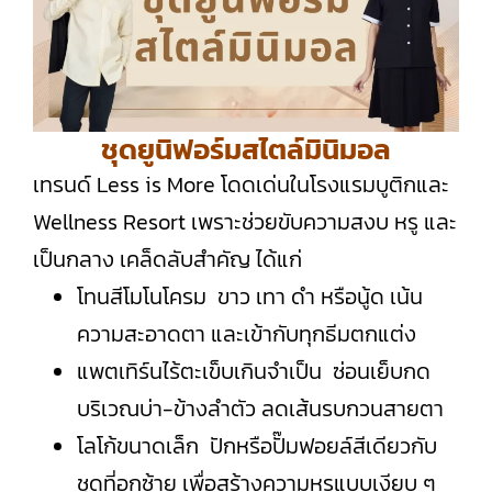
ชุดยูนิฟอร์มสไตล์มินิมอล
เทรนด์ Less is More โดดเด่นในโรงแรมบูติกและ
Wellness Resort เพราะช่วยขับความสงบ หรู และ
เป็นกลาง เคล็ดลับสำคัญ ได้แก่
โทนสีโมโนโครม ขาว เทา ดำ หรือนู้ด เน้น
ความสะอาดตา และเข้ากับทุกธีมตกแต่ง
แพตเทิร์นไร้ตะเข็บเกินจำเป็น ซ่อนเย็บกด
บริเวณบ่า-ข้างลำตัว ลดเส้นรบกวนสายตา
โลโก้ขนาดเล็ก ปักหรือปั๊มฟอยล์สีเดียวกับ
ชุดที่อกซ้าย เพื่อสร้างความหรูแบบเงียบ ๆ