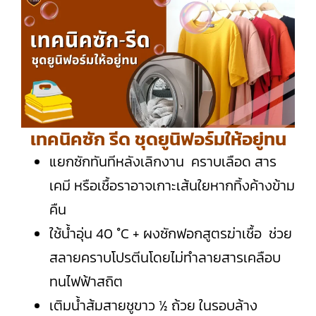
เทคนิคซัก รีด ชุดยูนิฟอร์มให้อยู่ทน
แยกซักทันทีหลังเลิกงาน คราบเลือด สาร
เคมี หรือเชื้อราอาจเกาะเส้นใยหากทิ้งค้างข้าม
คืน
ใช้น้ำอุ่น 40 °C + ผงซักฟอกสูตรฆ่าเชื้อ ช่วย
สลายคราบโปรตีนโดยไม่ทำลายสารเคลือบ
ทนไฟฟ้าสถิต
เติมน้ำส้มสายชูขาว ½ ถ้วย ในรอบล้าง