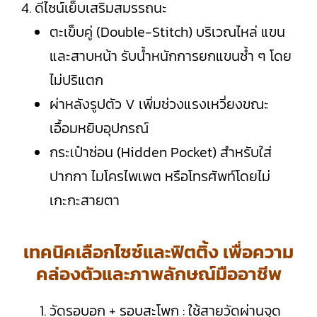
4. ดีไซน์เย็บเสริมสมรรถนะ
ตะเข็บคู่ (Double-Stitch) บริเวณไหล่ แขน
และสาบหน้า รับน้ำหนักการยกแขนซ้ำ ๆ โดย
ไม่ปริแตก
ผ่าหลังรูปตัว V เพิ่มช่วงแรงเหวี่ยงขณะ
เอื้อมหยิบอุปกรณ์
กระเป๋าซ่อน (Hidden Pocket) สำหรับใส่
ปากกา ไมโครไพเพต หรือโทรศัพท์โดยไม่
เกะกะสายตา
เทคนิคเลือกไซซ์และฟิตติ้ง เพื่อความ
คล่องตัวและภาพลักษณ์มืออาชีพ
วัดรอบอก + รอบสะโพก : ใช้สายวัดผ่านจุด