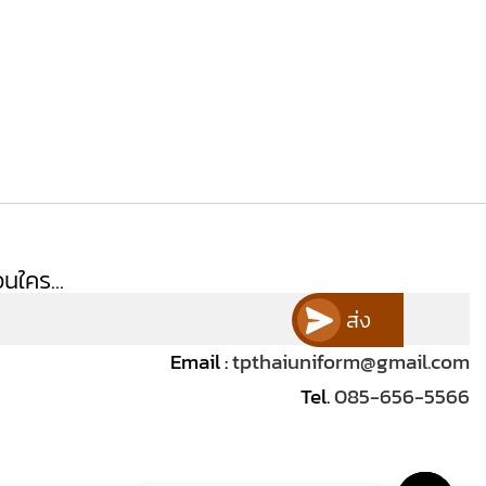
นใคร...
ส่ง
Email :
tpthaiuniform@gmail.com
Tel.
085-656-5566