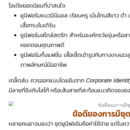
ไอเดียยอดนิยมที่น่าสนใจ:
ยูนิฟอร์มแนวมินิมอล: เรียบหรู เน้นโทนสีขาว ดำ 
เสื้อทรงโมเดิร์น
ยูนิฟอร์มสไตล์สตรีท: สำหรับองค์กรวัยรุ่นหรือสา
คอตตอนคุณภาพดี
ยูนิฟอร์มกึ่งแฟชั่น: เสื้อเชิ้ตเข้ารูปกับกางเกง
ภาพลักษณ์มืออาชีพ
เคล็ดลับ: ควรออกแบบโดยอิงจาก
Corporate Identit
มีลายที่อิงกับโลโก้ หรือเส้นสายที่สะท้อนแนวคิดของอ
ข้อดีของการมีชุด
หลายคนอาจมองว่า ชุดยูนิฟอร์มคือค่าใช้จ่าย แต่ในควา