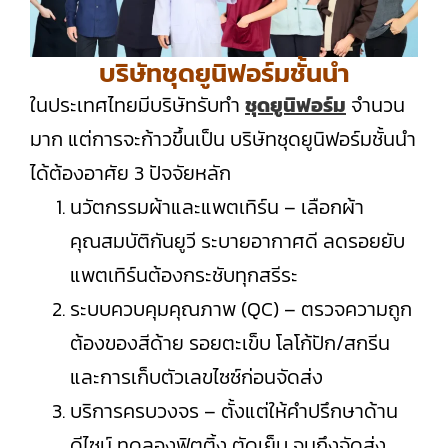
บริษัทชุดยูนิฟอร์มชั้นนำ
ในประเทศไทยมีบริษัทรับทำ
ชุดยูนิฟอร์ม
จำนวน
มาก แต่การจะก้าวขึ้นเป็น บริษัทชุดยูนิฟอร์มชั้นนำ
ได้ต้องอาศัย 3 ปัจจัยหลัก
นวัตกรรมผ้าและแพตเทิร์น – เลือกผ้า
คุณสมบัติกันยูวี ระบายอากาศดี ลดรอยยับ
แพตเทิร์นต้องกระชับทุกสรีระ
ระบบควบคุมคุณภาพ (QC) – ตรวจความถูก
ต้องของสีด้าย รอยตะเข็บ โลโก้ปัก/สกรีน
และการเก็บตัวเลขไซซ์ก่อนจัดส่ง
บริการครบวงจร – ตั้งแต่ให้คำปรึกษาด้าน
ดีไซน์ ทดลองฟิตติ้ง ตัดเย็บ จนถึงจัดส่ง