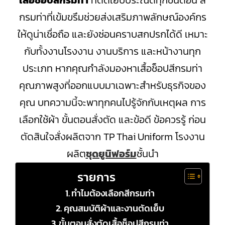
เสื้อช็อปสีกรมท่า
ที่ตัดเย็บประณีตทุกขั้นตอน สี
กรมท่าที่เข้มขรึมช่วยส่งเสริมภาพลักษณ์องค์กร
ให้ดูน่าเชื่อถือ และยังซ่อนคราบสกปรกได้ดี เหมาะ
กับทั้งงานโรงงาน งานบริการ และหน้างานทุก
ประเภท หากคุณกำลังมองหาเสื้อช็อปสีกรมท่า
คุณภาพสูงที่ออกแบบมาเฉพาะสำหรับธุรกิจของ
คุณ บทความนี้จะพาทุกคนไปรู้จักกับเหตุผล การ
เลือกใช้ผ้า ขั้นตอนสั่งตัด และข้อดี ข้อควรรู้ ก่อน
ตัดสินใจสั่งผลิตจาก TP Thai Uniform โรงงาน
ผลิต
ชุดยูนิฟอร์ม
ชั้นนำ
รายการ
ทำไมต้องเลือกสีกรมท่า
คุณสมบัติผ้าและงานตัดเย็บ
ขั้นตอนสั่งตัดเสื้อช็อปสีกรมท่า