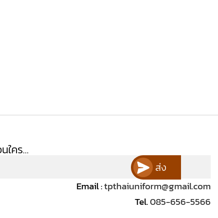
นใคร...
ส่ง
Email :
tpthaiuniform@gmail.com
Tel.
085-656-5566