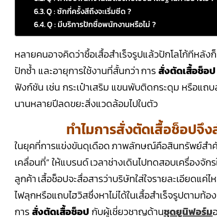
Q : ซักกี่ครั้งสีถึงจะเริ่มซีด ?
Q : มีบริการปักชื่อพนักงานหรือไม่ ?
หลายคนอาจคิดว่าซื้อเสื้อสำเร็จรูปแล้วปักโลโก้ทีหลังก็
ปักซ้ำ และอายุการใช้งานที่สั้นกว่า การ
สั่งตัดเสื้อช็อป
ฟังก์ชัน เช่น กระเป๋าเสริม แขนพับติดกระดุม หรือแถบ
นานหลายปีลดขยะสิ่งแวดล้อมไปในตัว
ทำไมการสั่งตัดเสื้อช็อปจ
ในยุคที่การแข่งขันดุเดือด ภาพลักษณ์คือสินทรัพย์สำค
เคลื่อนที่” ให้แบรนด์ เวลาช่างเดินไปทดสอบเครื่องจ
ลูกค้า เสื้อช็อปจะสื่อสารว่าบริษัทใส่ใจรายละเอียดแค
ไฟลุกหรือแถบไฮวิสซึ่งหาไม่ได้ในเสื้อสำเร็จรูปตามท้
การ
สั่งตัดเสื้อช็อป
กับผู้เชี่ยวชาญด้าน
ชุดยูนิฟอร์ม
อ