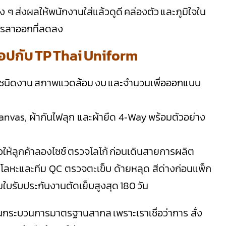
ง ๆ ส่งผลให้พนักงานใส่แล้วดูดี คล่องตัว และภูมิใจใน
การลาออกที่ลดลง
ช็อปกับ TP Thai Uniform
ามชนิดงาน สภาพแวดล้อม งบ และจำนวนเพื่อออกแบบ
Canvas, ผ้ากันไฟลุก และผ้ายืด 4‑Way พร้อมตัวอย่าง
ัวให้ลูกค้าลองไซซ์ ตรวจโลโก้ ก่อนเดินสายการผลิต
มโลหะและทีม QC ตรวจตะเข็บ ด้ายหลุด สีด่างก่อนแพ็ก
มใบรับประกันงานตัดเย็บสูงสุด 180 วัน
วผ่านกระบวนการมาตรฐานสากล เพราะเราเชื่อว่าการ สั่ง