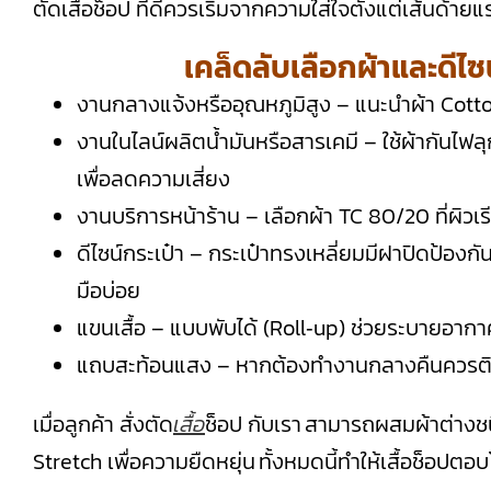
ตัดเสื้อช็อป ที่ดีควรเริ่มจากความใส่ใจตั้งแต่เส้นด้าย
เคล็ดลับเลือกผ้าและดีไซ
งานกลางแจ้งหรืออุณหภูมิสูง – แนะนำผ้า Cotto
งานในไลน์ผลิตน้ำมันหรือสารเคมี – ใช้ผ้ากันไฟ
เพื่อลดความเสี่ยง
งานบริการหน้าร้าน – เลือกผ้า TC 80/20 ที่ผิวเรีย
ดีไซน์กระเป๋า – กระเป๋าทรงเหลี่ยมมีฝาปิดป้องกั
มือบ่อย
แขนเสื้อ – แบบพับได้ (Roll‑up) ช่วยระบายอากา
แถบสะท้อนแสง – หากต้องทำงานกลางคืนควรติด
เมื่อลูกค้า สั่งตัด
เสื้อ
ช็อป กับเรา สามารถผสมผ้าต่างชนิด
Stretch เพื่อความยืดหยุ่น ทั้งหมดนี้ทำให้เสื้อช็อปต